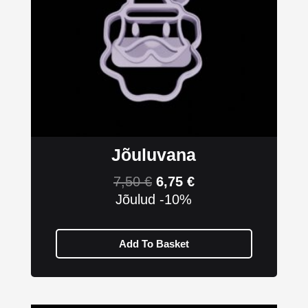
Jõuluvana
7,50
€
6,75
€
Jõulud -10%
Add To Basket