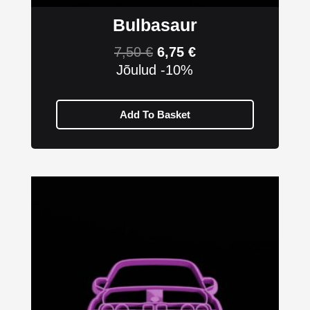
Bulbasaur
7,50
€
6,75
€
Jõulud -10%
Add To Basket