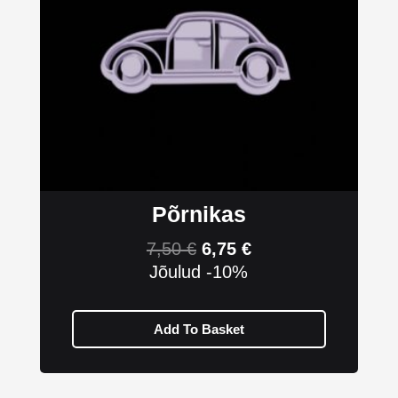
Põrnikas
7,50
€
6,75
€
Jõulud -10%
Add To Basket