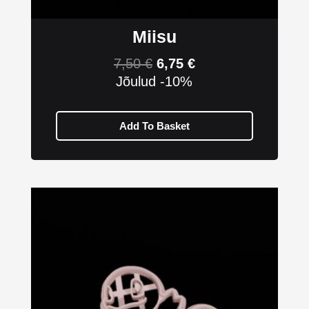
Miisu
7,50
€
6,75
€
Jõulud -10%
Add To Basket