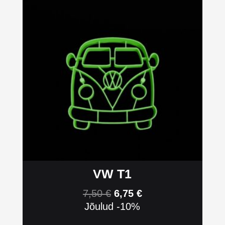
VW T1
7,50
€
6,75
€
Jõulud -10%