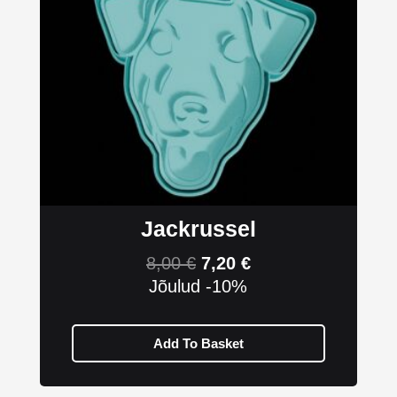
Jackrussel
8,00
€
7,20
€
Jõulud -10%
Add To Basket