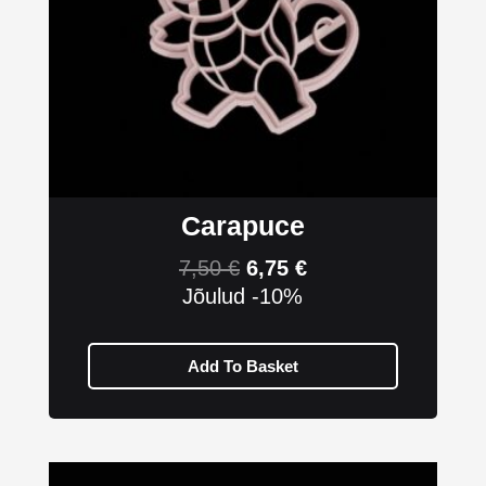
Carapuce
7,50
€
6,75
€
Jõulud -10%
Add To Basket