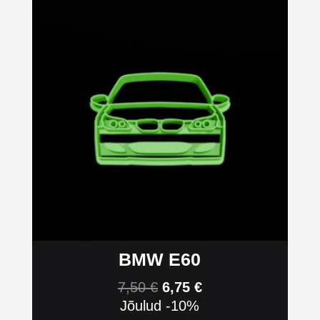
BMW E60
7,50
€
6,75
€
Jõulud -10%