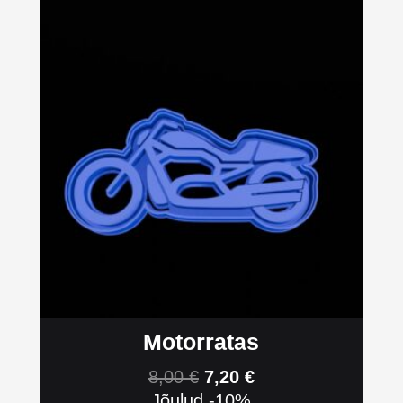
Motorratas
8,00
€
7,20
€
Jõulud -10%