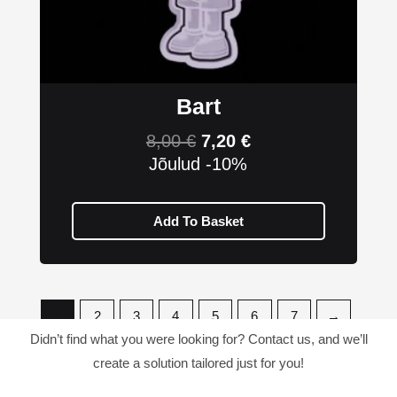
Bart
8,00
€
7,20
€
Jõulud -10%
Add To Basket
1
2
3
4
5
6
7
→
Didn’t find what you were looking for? Contact us, and we’ll
create a solution tailored just for you!