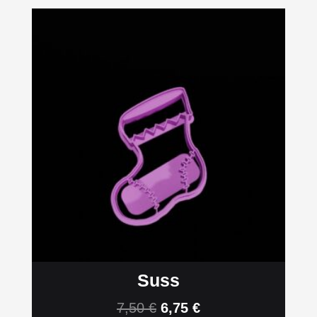
Suss
7,50
€
6,75
€