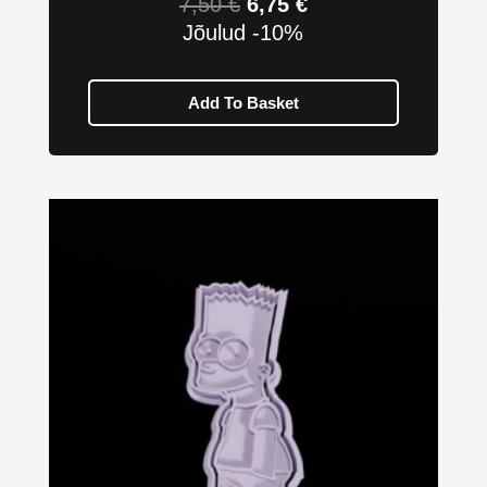
7,50
€
6,75
€
Jõulud -10%
Add To Basket