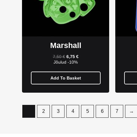
Marshall
7,50
€
6,75
€
Jõulud -10%
Add To Basket
1
2
3
4
5
6
7
→