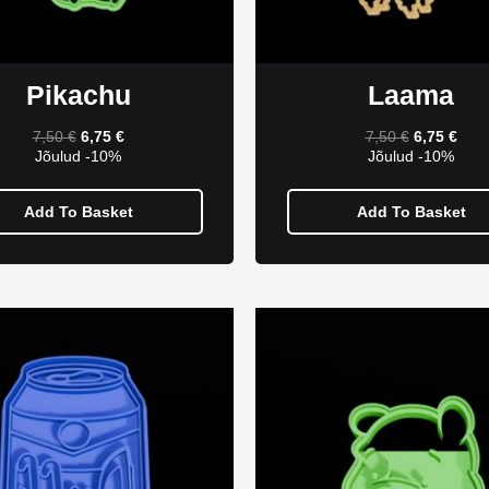
Pikachu
Laama
7,50
€
6,75
€
7,50
€
6,75
€
Jõulud -10%
Jõulud -10%
Add To Basket
Add To Basket