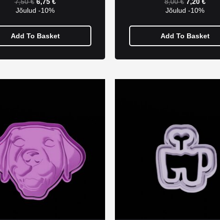
7,50
€
6,75
€
8,00
€
7,20
€
Jõulud -10%
Jõulud -10%
Add To Basket
Add To Basket