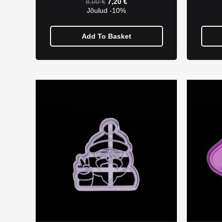
8,00
€
7,20
€
Jõulud -10%
Add To Basket