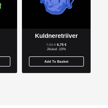
Kuldneretriiver
7,50
€
6,75
€
Jõulud -10%
Add To Basket