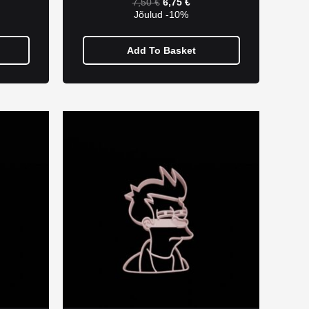
7,50
€
6,75
€
Jõulud -10%
Add To Basket