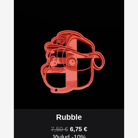
Rubble
7,50
€
6,75
€
Jõulud -10%