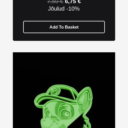
7,50
€
6,75
€
Jõulud -10%
Add To Basket