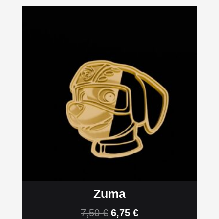
Zuma
7,50
€
6,75
€