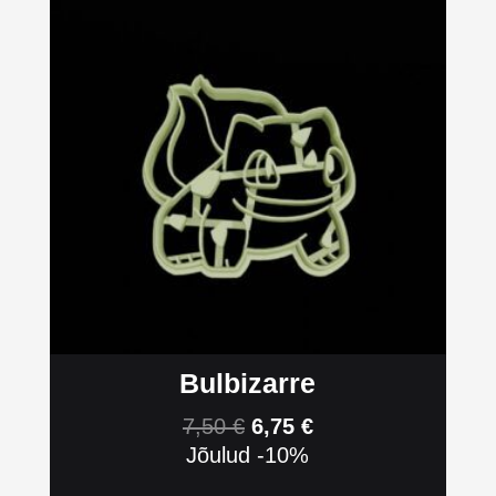
Bulbizarre
7,50
€
6,75
€
Jõulud -10%