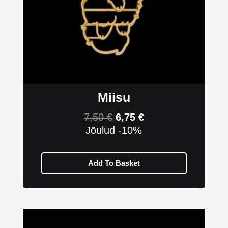
Miisu
7,50
€
6,75
€
Jõulud -10%
Add To Basket