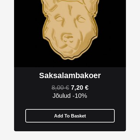
Saksalambakoer
8,00
€
7,20
€
Jõulud -10%
Add To Basket