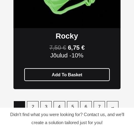
Rocky
7,50
€
6,75
€
Jõulud -10%
Add To Basket
1
2
3
4
5
6
7
→
Didn’t find what you were looking for? Contact us, and we’ll
create a solution tailored just for you!