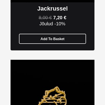
Jackrussel
8,00
€
7,20
€
Jõulud -10%
Add To Basket