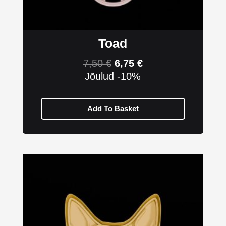
Toad
7,50
€
6,75
€
Jõulud -10%
Add To Basket