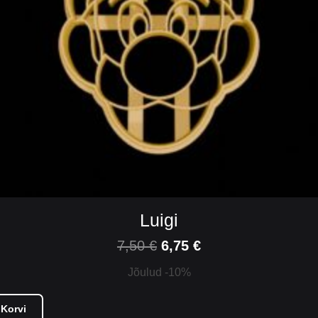
Luigi
7,50
€
6,75
€
Jõulud -10%
 Korvi