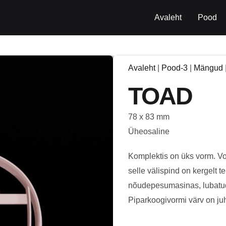
Avaleht
Pood
Avaleht
|
Pood-3
|
Mängud
TOAD
78 x 83 mm
Üheosaline
Komplektis on üks vorm. Vor
selle välispind on kergelt t
nõudepesumasinas, lubatud
Piparkoogivormi värv on juhu