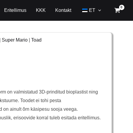
Eritellimus
KKK
Kontakt
ET
|
Super Mario
|
Toad
m on valmistatud 3D-prinditud bioplastist ning
ekstuurne. Toodet ei tohi pesta
 on ainult õrn käsipesu sooja veega.
slik, erisoovide korral tuleb esitada eritellimus.