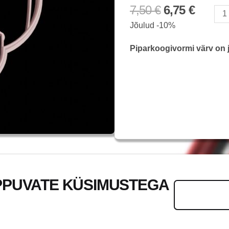
7,50
€
6,75
€
Toad
Jõulud -10%
kogus
Piparkoogivormi värv on j
PPUVATE KÜSIMUSTEGA