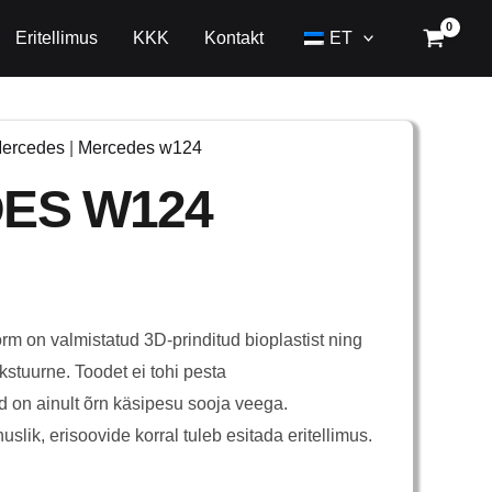
Eritellimus
KKK
Kontakt
ET
ercedes
|
Mercedes w124
ES W124
m on valmistatud 3D-prinditud bioplastist ning
ekstuurne. Toodet ei tohi pesta
 on ainult õrn käsipesu sooja veega.
slik, erisoovide korral tuleb esitada eritellimus.