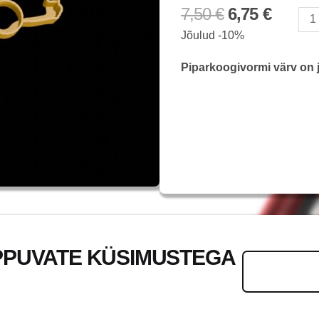
7,50
€
6,75
€
Mercede
Jõulud -10%
w124
kogus
Piparkoogivormi värv on j
PPUVATE KÜSIMUSTEGA