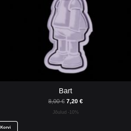
Bart
8,00
€
7,20
€
Jõulud -10%
 Korvi