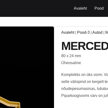
Avaleht
Pood
Avaleht
|
Pood-3
|
Autod
|
M
MERCED
80 x 24 mm
Üheosaline
Komplektis on üks vorm. Vor
selle välispind on kergelt t
nõudepesumasinas, lubatud
Piparkoogivormi värv on juhu