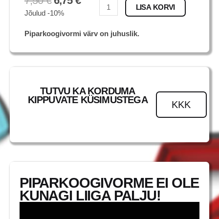
7,50
€
6,75
€
MewTwo
LISA KORVI
Jõulud -10%
kogus
Piparkoogivormi värv on juhuslik.
TUTVU KA KORDUMA
KIPPUVATE KÜSIMUSTEGA
KKK
PIPARKOOGIVORME EI OLE
KUNAGI LIIGA PALJU!