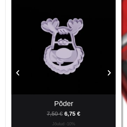
Põder
7,50
€
6,75
€
Jõulud -10%