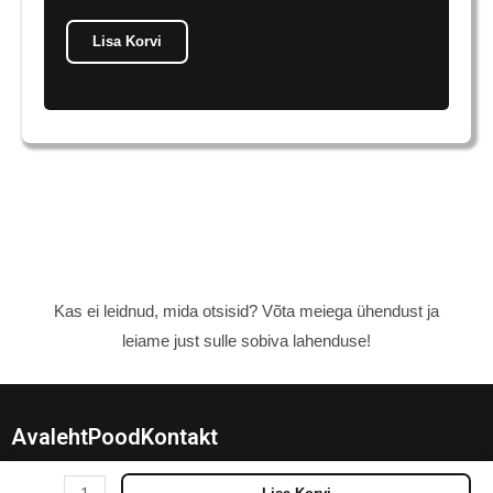
Lisa Korvi
Kas ei leidnud, mida otsisid? Võta meiega ühendust ja
leiame just sulle sobiva lahenduse!
Avaleht
Pood
Kontakt
MewTwo