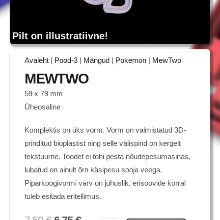
Pilt on illustratiivne!
Avaleht
|
Pood-3
|
Mängud
|
Pokemon
|
MewTwo
MEWTWO
59 x 79 mm
Üheosaline
Komplektis on üks vorm. Vorm on valmistatud 3D-
prinditud bioplastist ning selle välispind on kergelt
tekstuurne. Toodet ei tohi pesta nõudepesumasinas,
lubatud on ainult õrn käsipesu sooja veega.
Piparkoogivormi värv on juhuslik, erisoovide korral
tuleb esitada eritellimus.