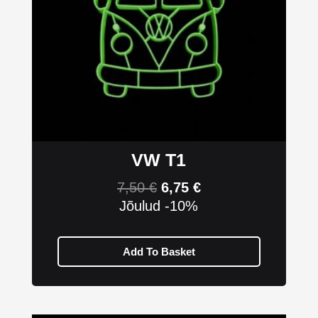
VW T1
7,50
€
6,75
€
Jõulud -10%
Add To Basket