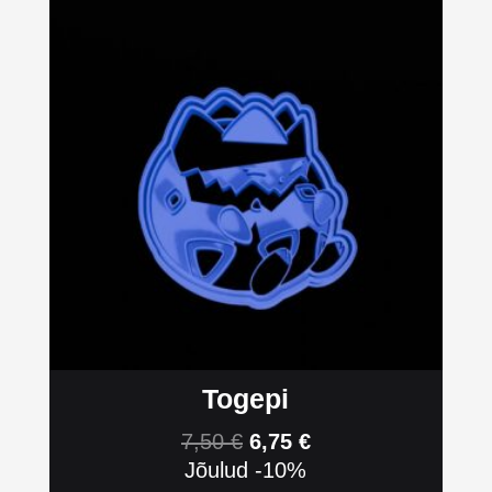
Togepi
7,50
€
6,75
€
Jõulud -10%