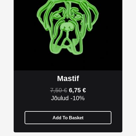
Mastif
7,50
€
6,75
€
Jõulud -10%
Add To Basket