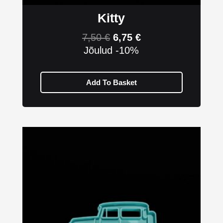
Kitty
7,50
€
6,75
€
Jõulud -10%
Add To Basket