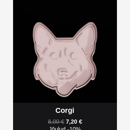
Corgi
8,00
€
7,20
€
Jõulud -10%