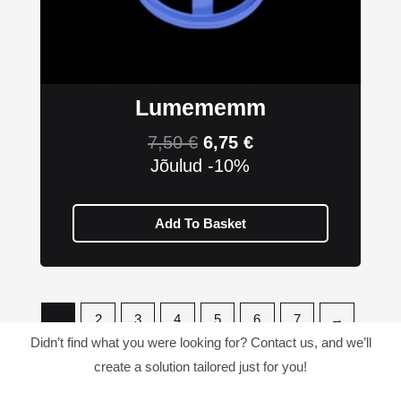
Lumememm
7,50
€
6,75
€
Jõulud -10%
Add To Basket
1
2
3
4
5
6
7
→
Didn’t find what you were looking for? Contact us, and we’ll
create a solution tailored just for you!