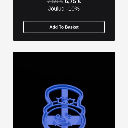
7,50
€
6,75
€
Jõulud -10%
Add To Basket