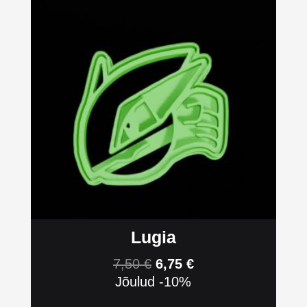
Lugia
7,50
€
6,75
€
Jõulud -10%