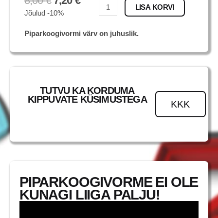
8,00
€
7,20
€
Samojeed
LISA KORVI
Jõulud -10%
kogus
Piparkoogivormi värv on juhuslik.
TUTVU KA KORDUMA
KIPPUVATE KÜSIMUSTEGA
KKK
PIPARKOOGIVORME EI OLE
KUNAGI LIIGA PALJU!