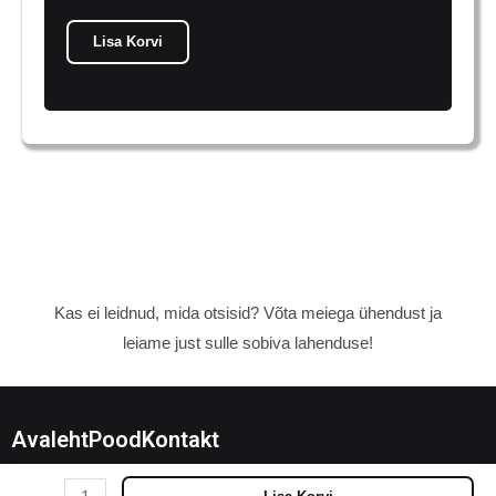
Lisa Korvi
Kas ei leidnud, mida otsisid? Võta meiega ühendust ja
leiame just sulle sobiva lahenduse!
Avaleht
Pood
Kontakt
Samojeed