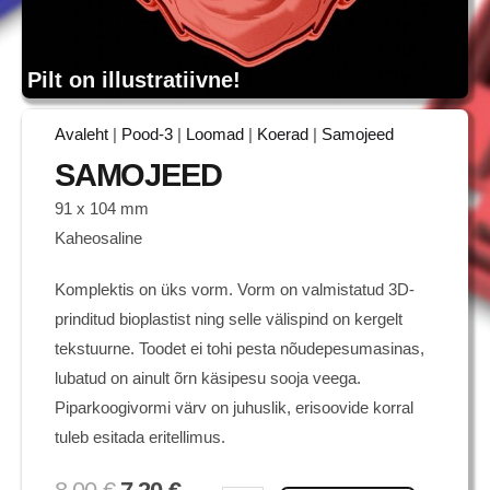
Pilt on illustratiivne!
Avaleht
|
Pood-3
|
Loomad
|
Koerad
|
Samojeed
SAMOJEED
91 x 104 mm
Kaheosaline
Komplektis on üks vorm. Vorm on valmistatud 3D-
prinditud bioplastist ning selle välispind on kergelt
tekstuurne. Toodet ei tohi pesta nõudepesumasinas,
lubatud on ainult õrn käsipesu sooja veega.
Piparkoogivormi värv on juhuslik, erisoovide korral
tuleb esitada eritellimus.