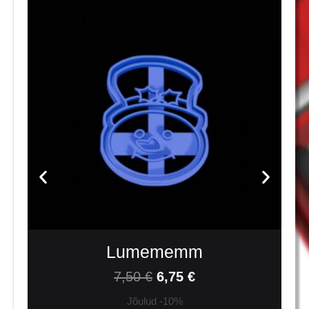
Lumememm
7,50
€
6,75
€
Jõulud -10%