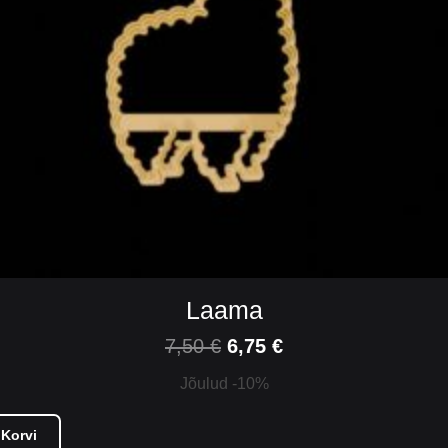
Laama
7,50
€
6,75
€
Jõulud -10%
 Korvi