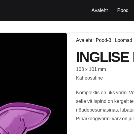
Avaleht
Pood
Avaleht
|
Pood-3
|
Loomad
INGLISE
103 x 101 mm
Kaheosaline
Komplektis on üks vorm. Vor
selle välispind on kergelt t
nõudepesumasinas, lubatud
Piparkoogivormi värv on juhu