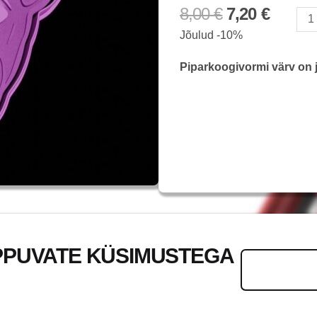
8,00
€
7,20
€
Inglise
Jõulud -10%
Hurt
kogus
Piparkoogivormi värv on j
PPUVATE KÜSIMUSTEGA