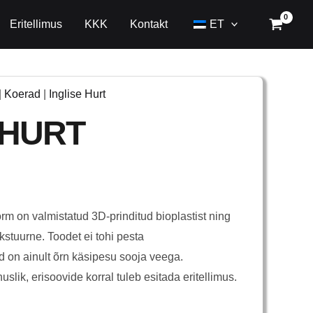
Eritellimus
KKK
Kontakt
ET
|
Koerad
|
Inglise Hurt
 HURT
m on valmistatud 3D-prinditud bioplastist ning
ekstuurne. Toodet ei tohi pesta
 on ainult õrn käsipesu sooja veega.
slik, erisoovide korral tuleb esitada eritellimus.