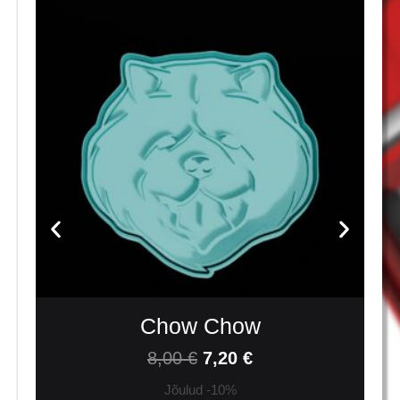
Chow Chow
8,00
€
7,20
€
Jõulud -10%