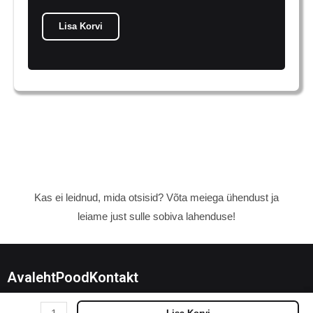
Lisa Korvi
Kas ei leidnud, mida otsisid? Võta meiega ühendust ja
leiame just sulle sobiva lahenduse!
Avaleht
Pood
Kontakt
Toyota