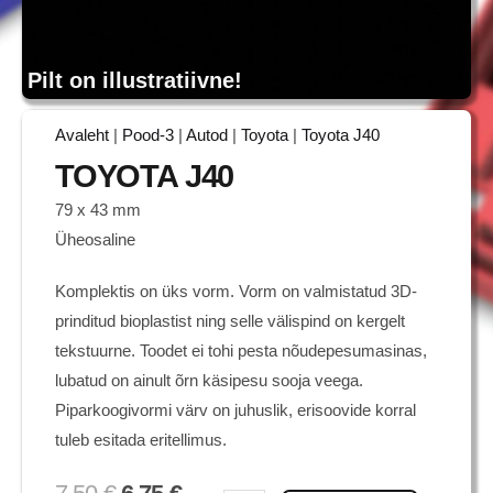
Pilt on illustratiivne!
Avaleht
|
Pood-3
|
Autod
|
Toyota
|
Toyota J40
TOYOTA J40
79 x 43 mm
Üheosaline
Komplektis on üks vorm. Vorm on valmistatud 3D-
prinditud bioplastist ning selle välispind on kergelt
tekstuurne. Toodet ei tohi pesta nõudepesumasinas,
lubatud on ainult õrn käsipesu sooja veega.
Piparkoogivormi värv on juhuslik, erisoovide korral
tuleb esitada eritellimus.