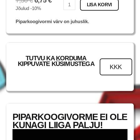
7,50
€
6,75
€
Toyota
LISA KORVI
Jõulud -10%
J40
kogus
Piparkoogivormi värv on juhuslik.
TUTVU KA KORDUMA
KIPPUVATE KÜSIMUSTEGA
KKK
PIPARKOOGIVORME EI OLE
KUNAGI LIIGA PALJU!