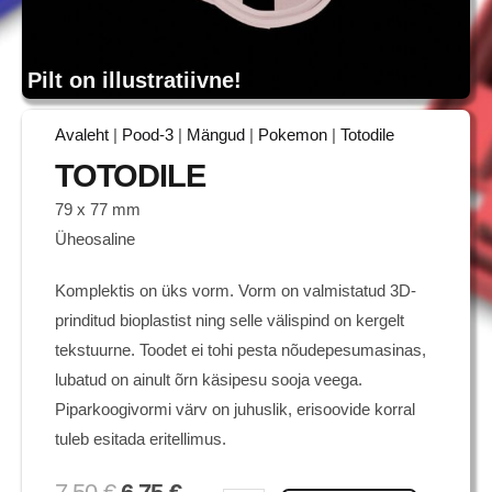
Pilt on illustratiivne!
Avaleht
|
Pood-3
|
Mängud
|
Pokemon
|
Totodile
TOTODILE
79 x 77 mm
Üheosaline
Komplektis on üks vorm. Vorm on valmistatud 3D-
prinditud bioplastist ning selle välispind on kergelt
tekstuurne. Toodet ei tohi pesta nõudepesumasinas,
lubatud on ainult õrn käsipesu sooja veega.
Piparkoogivormi värv on juhuslik, erisoovide korral
tuleb esitada eritellimus.