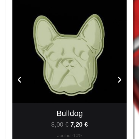
Bulldog
8,00
€
7,20
€
Jõulud -10%