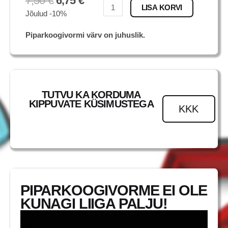
7,50
€
6,75
€
Totodile
LISA KORVI
Jõulud -10%
kogus
Piparkoogivormi värv on juhuslik.
TUTVU KA KORDUMA
KIPPUVATE KÜSIMUSTEGA
KKK
PIPARKOOGIVORME EI OLE
KUNAGI LIIGA PALJU!