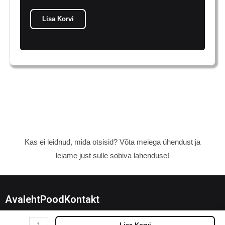
Lisa Korvi
Kas ei leidnud, mida otsisid? Võta meiega ühendust ja
leiame just sulle sobiva lahenduse!
Avaleht
Pood
Kontakt
Totodile