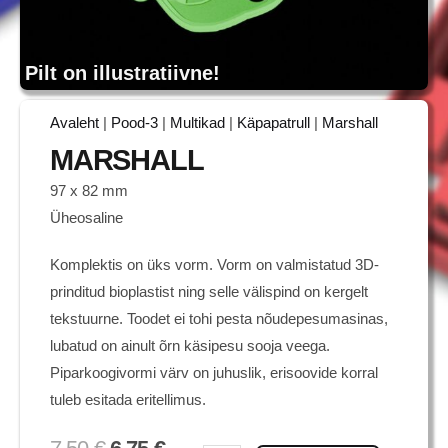
Pilt on illustratiivne!
Avaleht
|
Pood-3
|
Multikad
|
Käpapatrull
|
Marshall
MARSHALL
97 x 82 mm
Üheosaline
Komplektis on üks vorm. Vorm on valmistatud 3D-
prinditud bioplastist ning selle välispind on kergelt
tekstuurne. Toodet ei tohi pesta nõudepesumasinas,
lubatud on ainult õrn käsipesu sooja veega.
Piparkoogivormi värv on juhuslik, erisoovide korral
tuleb esitada eritellimus.