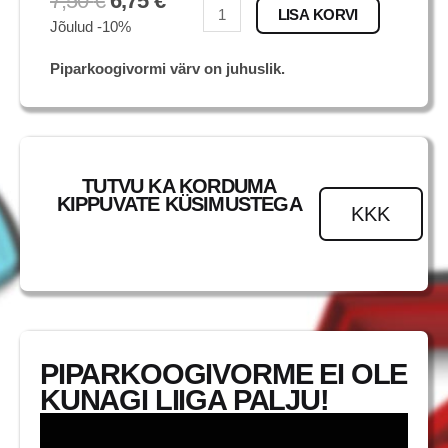
7,50
€
6,75
€
Marshall
LISA KORVI
Jõulud -10%
kogus
Piparkoogivormi värv on juhuslik.
TUTVU KA KORDUMA
KIPPUVATE KÜSIMUSTEGA
KKK
PIPARKOOGIVORME EI OLE
KUNAGI LIIGA PALJU!