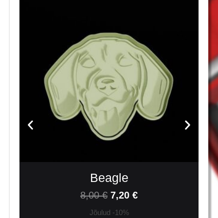
Beagle
8,00
€
7,20
€
Jõulud -10%