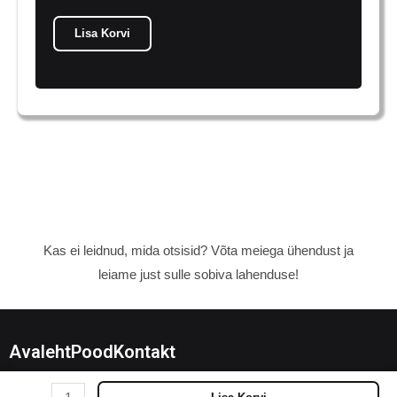
Lisa Korvi
Kas ei leidnud, mida otsisid? Võta meiega ühendust ja
leiame just sulle sobiva lahenduse!
Avaleht
Pood
Kontakt
Marshall