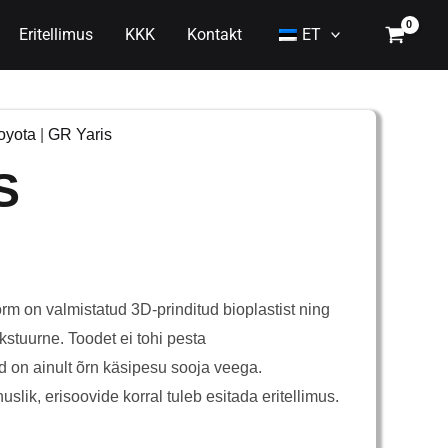
Eritellimus
KKK
Kontakt
ET
oyota
|
GR Yaris
S
m on valmistatud 3D-prinditud bioplastist ning
ekstuurne. Toodet ei tohi pesta
 on ainult õrn käsipesu sooja veega.
slik, erisoovide korral tuleb esitada eritellimus.