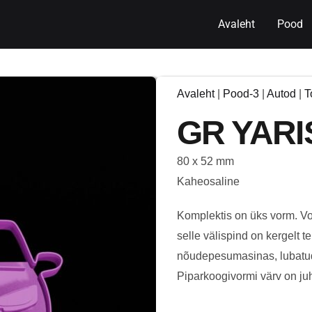
Avaleht
Pood
Avaleht
|
Pood-3
|
Autod
|
T
GR YARI
80 x 52 mm
Kaheosaline
Komplektis on üks vorm. Vor
selle välispind on kergelt t
nõudepesumasinas, lubatud
Piparkoogivormi värv on juhu