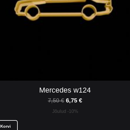
Mercedes w124
7,50
€
6,75
€
Jõulud -10%
 Korvi