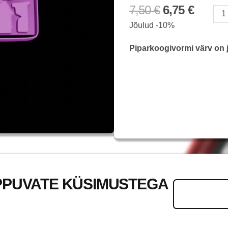
7,50
€
6,75
€
GR
Jõulud -10%
Yaris
kogus
Piparkoogivormi värv on j
PPUVATE KÜSIMUSTEGA