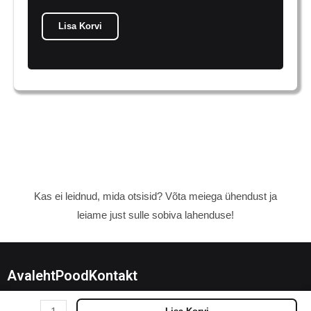
Lisa Korvi
Kas ei leidnud, mida otsisid? Võta meiega ühendust ja
leiame just sulle sobiva lahenduse!
Avaleht
Pood
Kontakt
Fry