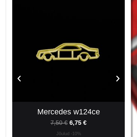
Mercedes w124ce
7,50
€
6,75
€
Jõulud -10%