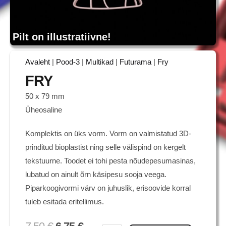
Pilt on illustratiivne!
Avaleht
|
Pood-3
|
Multikad
|
Futurama
|
Fry
FRY
50 x 79 mm
Üheosaline
Komplektis on üks vorm. Vorm on valmistatud 3D-
prinditud bioplastist ning selle välispind on kergelt
tekstuurne. Toodet ei tohi pesta nõudepesumasinas,
lubatud on ainult õrn käsipesu sooja veega.
Piparkoogivormi värv on juhuslik, erisoovide korral
tuleb esitada eritellimus.