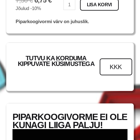
7,50
€
6,75
€
Fry
LISA KORVI
Jõulud -10%
kogus
Piparkoogivormi värv on juhuslik.
TUTVU KA KORDUMA
KIPPUVATE KÜSIMUSTEGA
KKK
PIPARKOOGIVORME EI OLE
KUNAGI LIIGA PALJU!