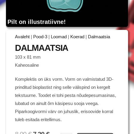
Pilt on illustratiivne!
Avaleht
|
Pood-3
|
Loomad
|
Koerad
|
Dalmaatsia
DALMAATSIA
103 x 81 mm
Kaheosaline
Komplektis on üks vorm. Vorm on valmistatud 3D-
prinditud bioplastist ning selle välispind on kergelt
tekstuurne. Toodet ei tohi pesta nõudepesumasinas,
lubatud on ainult õrn käsipesu sooja veega.
Piparkoogivormi värv on juhuslik, erisoovide korral
tuleb esitada eritellimus.