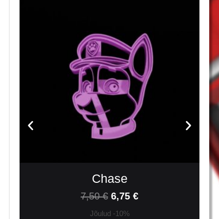
Chase
7,50
€
6,75
€
Jõulud -10%