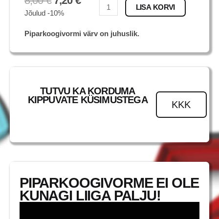
8,00
€
7,20
€
Dalmaatsia
LISA KORVI
Jõulud -10%
kogus
Piparkoogivormi värv on juhuslik.
TUTVU KA KORDUMA
KIPPUVATE KÜSIMUSTEGA
KKK
PIPARKOOGIVORME EI OLE
KUNAGI LIIGA PALJU!