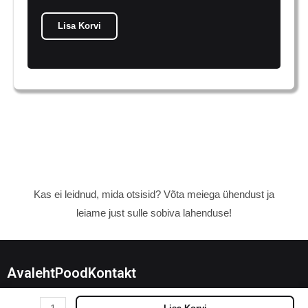
Lisa Korvi
Kas ei leidnud, mida otsisid? Võta meiega ühendust ja
leiame just sulle sobiva lahenduse!
Avaleht
Pood
Kontakt
Dalmaatsia