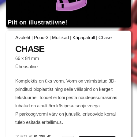
Pilt on illustratiivne!
Avaleht
|
Pood-3
|
Multikad
|
Käpapatrull
|
Chase
CHASE
66 x 84 mm
Üheosaline
Komplektis on üks vorm. Vorm on valmistatud 3D-
prinditud bioplastist ning selle välispind on kergelt
tekstuurne. Toodet ei tohi pesta nõudepesumasinas,
lubatud on ainult õrn käsipesu sooja veega.
Piparkoogivormi värv on juhuslik, erisoovide korral
tuleb esitada eritellimus.