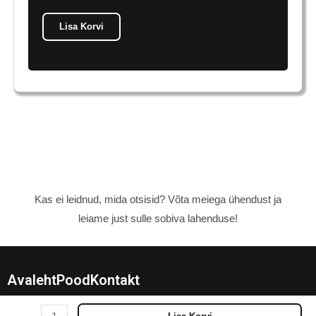
Lisa Korvi
Kas ei leidnud, mida otsisid? Võta meiega ühendust ja
leiame just sulle sobiva lahenduse!
Avaleht
Pood
Kontakt
Chase