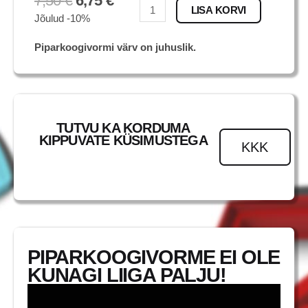
7,50
€
6,75
€
Chase
LISA KORVI
Jõulud -10%
kogus
Piparkoogivormi värv on juhuslik.
TUTVU KA KORDUMA
KIPPUVATE KÜSIMUSTEGA
KKK
PIPARKOOGIVORME EI OLE
KUNAGI LIIGA PALJU!