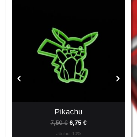
Pikachu
7,50
€
6,75
€
Jõulud -10%