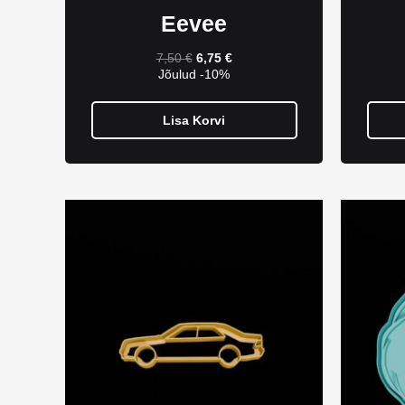
Eevee
7,50
€
6,75
€
Jõulud -10%
Lisa Korvi