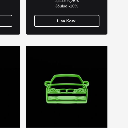
7,50
€
6,75
€
Jõulud -10%
Lisa Korvi