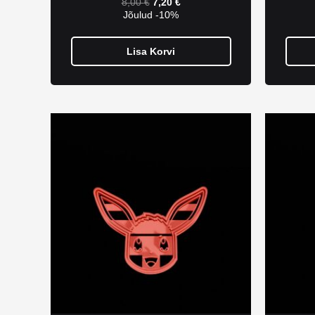
8,00
€
7,20
€
Jõulud -10%
Lisa Korvi