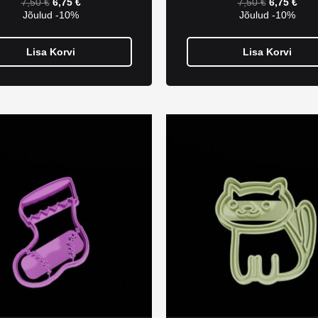
7,50
€
6,75
€
7,50
€
6,75
€
Jõulud -10%
Jõulud -10%
Lisa Korvi
Lisa Korvi