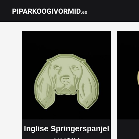
Skip
to
content
Inglise Springerspanjel