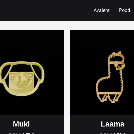
Avaleht
Pood
Muki
Laama