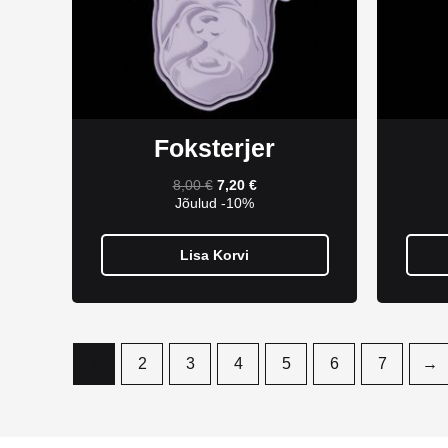
Foksterjer
8,00
€
7,20
€
Jõulud -10%
Lisa Korvi
1
2
3
4
5
6
7
→